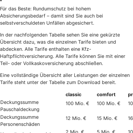
Für das Beste: Rundumschutz bei hohem
Absicherungsbedarf – damit sind Sie auch bei
selbstverschuldeten Unfällen abgesichert.
In der nachfolgenden Tabelle sehen Sie eine gekürzte
Übersicht dazu, was die einzelnen Tarife bieten und
abdecken. Alle Tarife enthalten eine Kfz-
Haftpflichtversicherung. Alle Tarife können Sie mit einer
Teil- oder Vollkaskoversicherung abschließen.
Eine vollständige Übersicht aller Leistungen der einzelnen
Tarife steht unter der Tabelle zum Download bereit.
classic
comfort
p
Deckungssumme
100 Mio. €
100 Mio. €
10
Pauschaldeckung
Deckungssumme
12 Mio. €
15 Mio. €
16
Personenschäden
2 Mio. €
5 Mio. €
10