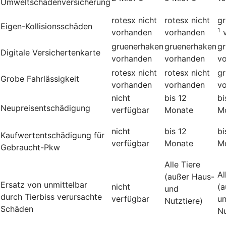
Umweltschadenversicherung
rotesx
nicht
rotesx
nicht
g
Eigen-Kollisionsschäden
1
vorhanden
vorhanden
gruenerhaken
gruenerhaken
g
Digitale Versichertenkarte
vorhanden
vorhanden
v
rotesx
nicht
rotesx
nicht
g
Grobe Fahrlässigkeit
vorhanden
vorhanden
v
nicht
bis 12
bi
Neupreisentschädigung
verfügbar
Monate
M
nicht
bis 12
bi
Kauf­wert­entschädi­gung für
verfügbar
Monate
M
Gebraucht-Pkw
Alle Tiere
Al
(außer Haus-
Ersatz von unmittelbar
nicht
(a
und
durch Tierbiss verur­sachte
verfügbar
u
Nutztiere)
Schäden
Nu