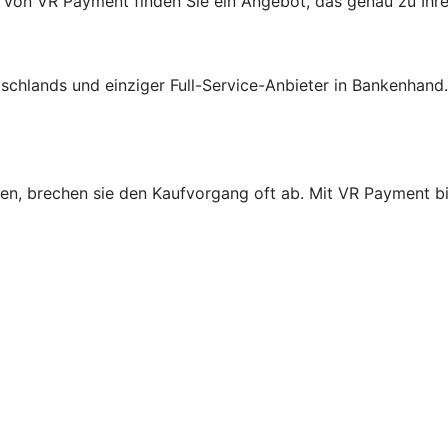
 von VR Payment finden Sie ein Angebot, das genau zu Ihr
schlands und einziger Full-Service-Anbieter in Bankenhand
n, brechen sie den Kaufvorgang oft ab. Mit VR Payment bie