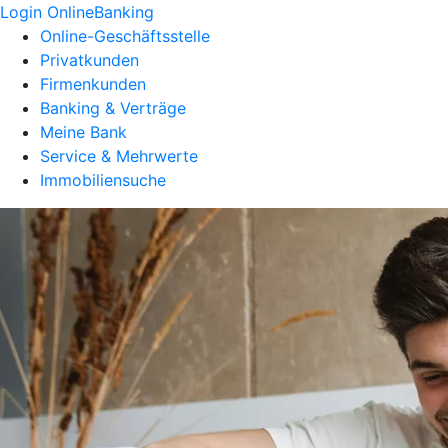
Login OnlineBanking
Online-Geschäftsstelle
Privatkunden
Firmenkunden
Banking & Verträge
Meine Bank
Service & Mehrwerte
Immobiliensuche