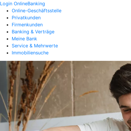
Login OnlineBanking
Online-Geschäftsstelle
Privatkunden
Firmenkunden
Banking & Verträge
Meine Bank
Service & Mehrwerte
Immobiliensuche